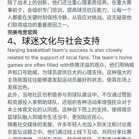
除了战术上的创新，他们还注重心理素质培养。在重大赛
事前夕，会组织专门培训，提高球员抗压能力，让每一个
人都能在关键时刻保持冷静，从容应对挑战。这无疑是他
们取得成功的重要原因之一。
完美电竞官网
4、球迷文化与社会支持
Nanjing basketball team's success is also closely
related to the support of local fans. The team's home
games are often filled with热情洋溢的观众，他们用呐喊
声和口号助威，为球员提供巨大的心理支持。这种强大的
主场氛围往往能够激发起运动员最好的状态，使其在场上
发挥出色。
此外，当地社区也积极参与到球队建设中，不仅通过赞助
和资源投入来帮助球队，还组织各种活动来增强民众对于
本土体育文化的认同感。这种自下而上的支持，使得南京
篮球队融入到城市生活当中，更加贴近民心。
随着社交媒体的发展，许多年轻人也加入到关注和讨论南
京篮坛话题之中。他们通过线上线下互动，共同分享比赛